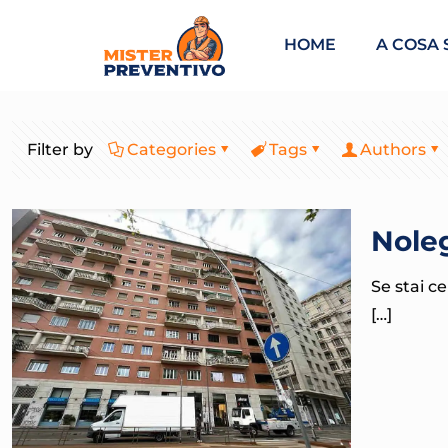
HOME
A COSA 
Filter by
Categories
Tags
Authors
Nole
Se stai c
[…]