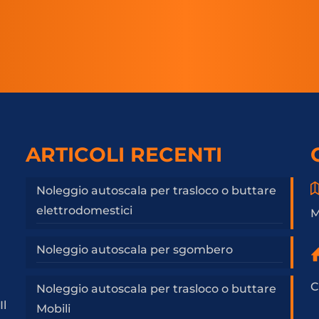
ARTICOLI RECENTI
Noleggio autoscala per trasloco o buttare
elettrodomestici
M
Noleggio autoscala per sgombero
C
Noleggio autoscala per trasloco o buttare
Il
Mobili