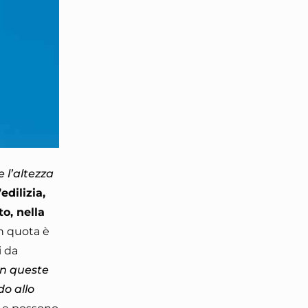
 l’altezza
’edilizia,
to, nella
 in quota è
i da
In queste
do allo