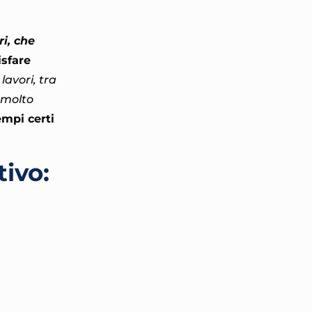
ri, che
isfare
lavori, tra
e molto
empi certi
tivo: