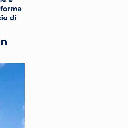
aforma
io di
un