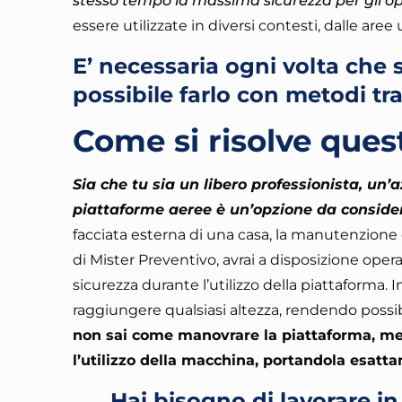
stesso tempo la massima sicurezza per gli op
essere utilizzate in diversi contesti, dalle aree 
E’ necessaria ogni volta che 
possibile farlo con metodi tr
Come si risolve ques
Sia che tu sia un libero professionista, un’a
piattaforme aeree è un’opzione da consider
facciata esterna di una casa, la manutenzione d
di Mister Preventivo, avrai a disposizione oper
sicurezza durante l’utilizzo della piattaforma
. 
raggiungere qualsiasi altezza, rendendo possibi
non sai come manovrare la piattaforma, mez
l’utilizzo della macchina, portandola esatt
Hai bisogno di lavorare i