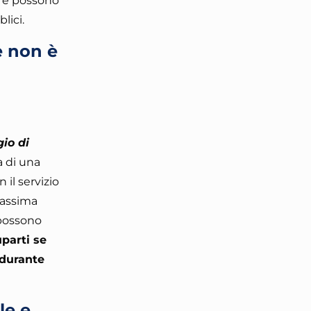
li e possono
blici.
e non è
gio di
 di una
 il servizio
 massima
 possono
parti se
 durante
le e