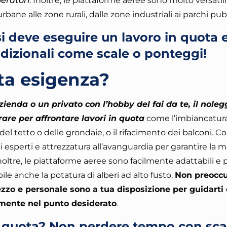
eratori
. Inoltre, le piattaforme aeree sono molto versati
urbane alle zone rurali, dalle zone industriali ai parchi pub
si deve eseguire un lavoro in quota 
adizionali come scale o ponteggi!
ta esigenza?
zienda o un privato con l’hobby del fai da te, il noleg
are per affrontare lavori in quota
come l’imbiancatura
el tetto o delle grondaie, o il rifacimento dei balconi.
Con
ai esperti e attrezzatura all’avanguardia per garantire la
Inoltre, le piattaforme aeree sono facilmente adattabili e
le anche la potatura di alberi ad alto fusto.
Non preoccu
zo e personale sono a tua disposizione per guidarti
amente nel punto desiderato
.
n quota? Non perdere tempo con sca