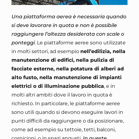
Una piattaforma aerea è necessaria quando
si deve lavorare in quota e non è possibile
raggiungere l’altezza desiderata con scale o
ponteggi
. Le piattaforme aeree sono utilizzate
in molti settori, ad esempio
nell’edilizia, nella
manutenzione di edifici, nella pulizia di
facciate esterne, nella potatura di alberi ad
alto fusto, nella manutenzione di impianti
elettrici o di illuminazione pubblica
, e in
molti altri ambiti dove il lavoro in quota è
richiesto. In particolare, le piattaforme aeree
sono utili quando si devono eseguire lavori in
punti difficili da raggiungere o da posizionare,
come ad esempio su tettoie, tetti, balconi,
cornicioni, o in spazi angusti.
In queste