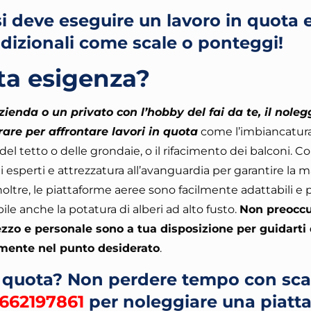
si deve eseguire un lavoro in quota 
adizionali come scale o ponteggi!
ta esigenza?
zienda o un privato con l’hobby del fai da te, il noleg
are per affrontare lavori in quota
come l’imbiancatura
el tetto o delle grondaie, o il rifacimento dei balconi.
Con
ai esperti e attrezzatura all’avanguardia per garantire la
Inoltre, le piattaforme aeree sono facilmente adattabili e
le anche la potatura di alberi ad alto fusto.
Non preoccu
zo e personale sono a tua disposizione per guidarti
amente nel punto desiderato
.
n quota? Non perdere tempo con sca
662197861
per noleggiare una piatt