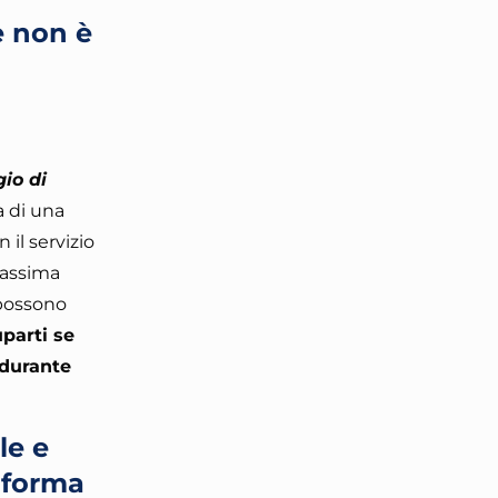
e non è
gio di
 di una
 il servizio
 massima
 possono
parti se
 durante
le e
aforma