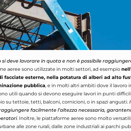
i deve lavorare in quota e non è possibile raggiungere
rme aeree sono utilizzate in molti settori, ad esempio
nell
i facciate esterne, nella potatura di alberi ad alto fus
uminazione pubblica
, e in molti altri ambiti dove il lavoro
ono utili quando si devono eseguire lavori in punti difficil
u tettoie, tetti, balconi, cornicioni, o in spazi angusti.
 raggiungere facilmente l’altezza necessaria, garanten
eratori
. Inoltre, le piattaforme aeree sono molto versati
urbane alle zone rurali, dalle zone industriali ai parchi pub