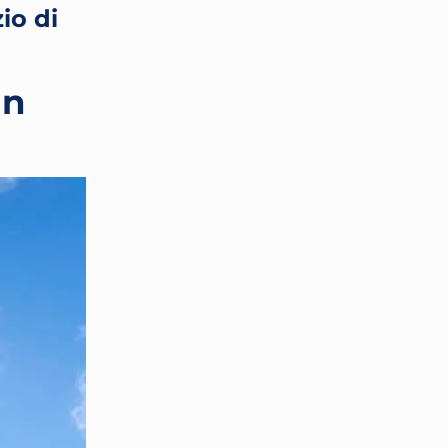
io di
un