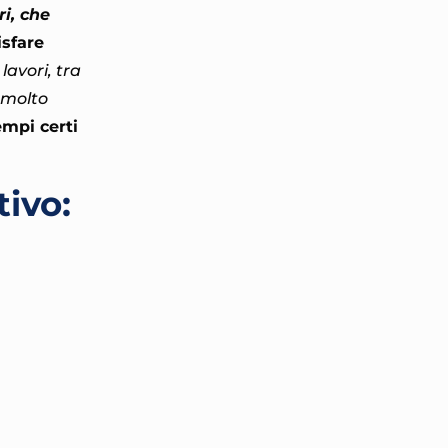
ri, che
isfare
lavori, tra
e molto
empi certi
tivo: