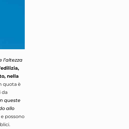
 l’altezza
’edilizia,
to, nella
 in quota è
i da
In queste
do allo
li e possono
blici.