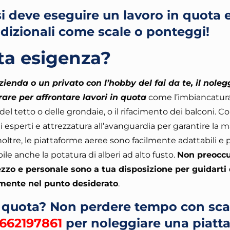
si deve eseguire un lavoro in quota 
adizionali come scale o ponteggi!
ta esigenza?
zienda o un privato con l’hobby del fai da te, il noleg
are per affrontare lavori in quota
come l’imbiancatura
el tetto o delle grondaie, o il rifacimento dei balconi.
Con
ai esperti e attrezzatura all’avanguardia per garantire la
Inoltre, le piattaforme aeree sono facilmente adattabili e
le anche la potatura di alberi ad alto fusto.
Non preoccu
zo e personale sono a tua disposizione per guidarti
amente nel punto desiderato
.
n quota? Non perdere tempo con sca
662197861
per noleggiare una piatt