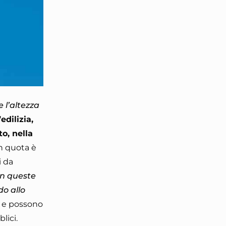
 l’altezza
’edilizia,
to, nella
 in quota è
i da
In queste
do allo
li e possono
blici.