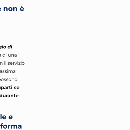
e non è
gio di
 di una
 il servizio
 massima
 possono
parti se
 durante
le e
aforma