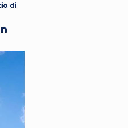
io di
un