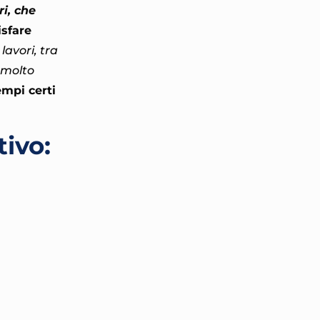
ri, che
isfare
lavori, tra
e molto
empi certi
tivo: