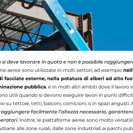
i deve lavorare in quota e non è possibile raggiungere
rme aeree sono utilizzate in molti settori, ad esempio
nell
i facciate esterne, nella potatura di alberi ad alto fus
uminazione pubblica
, e in molti altri ambiti dove il lavoro
ono utili quando si devono eseguire lavori in punti difficil
u tettoie, tetti, balconi, cornicioni, o in spazi angusti.
 raggiungere facilmente l’altezza necessaria, garanten
eratori
. Inoltre, le piattaforme aeree sono molto versati
urbane alle zone rurali, dalle zone industriali ai parchi pub