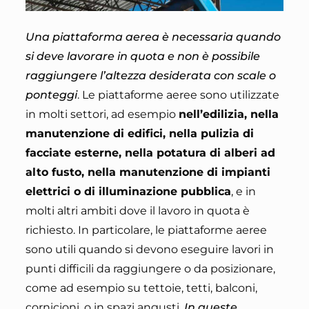
Una piattaforma aerea è necessaria quando
si deve lavorare in quota e non è possibile
raggiungere l’altezza desiderata con scale o
ponteggi
. Le piattaforme aeree sono utilizzate
in molti settori, ad esempio
nell’edilizia, nella
manutenzione di edifici, nella pulizia di
facciate esterne, nella potatura di alberi ad
alto fusto, nella manutenzione di impianti
elettrici o di illuminazione pubblica
, e in
molti altri ambiti dove il lavoro in quota è
richiesto. In particolare, le piattaforme aeree
sono utili quando si devono eseguire lavori in
punti difficili da raggiungere o da posizionare,
come ad esempio su tettoie, tetti, balconi,
cornicioni, o in spazi angusti.
In queste