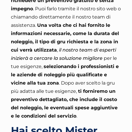
richiedere un preventivo gratuito e senza
impegno
.
Puoi farlo tramite il nostro sito web o
chiamando direttamente il nostro team di
assistenza
.
Una volta che ci hai fornito le
informazioni necessarie, come la durata del
noleggio, il tipo di gru richiesta e la zona in
cui verrà utilizzata
,
il nostro team di esperti
inizierà a cercare la soluzione migliore
per le
tue esigenze,
selezionando i professionisti e
le aziende di noleggio più qualificate e
vicine alla tua zona
. Dopo aver scelto la gru
più adatta alle tue esigenze,
ti forniremo un
preventivo dettagliato, che include il costo
del noleggio, le eventuali spese aggiuntive
e le condizioni del servizio
.
Hai scelto Mister