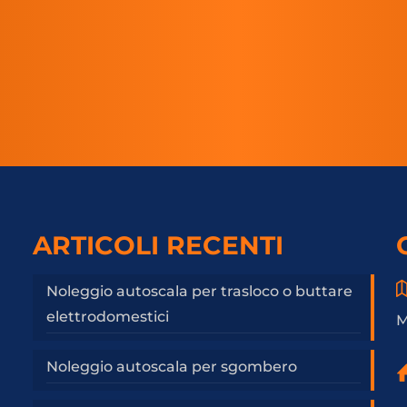
ARTICOLI RECENTI
Noleggio autoscala per trasloco o buttare
elettrodomestici
M
Noleggio autoscala per sgombero